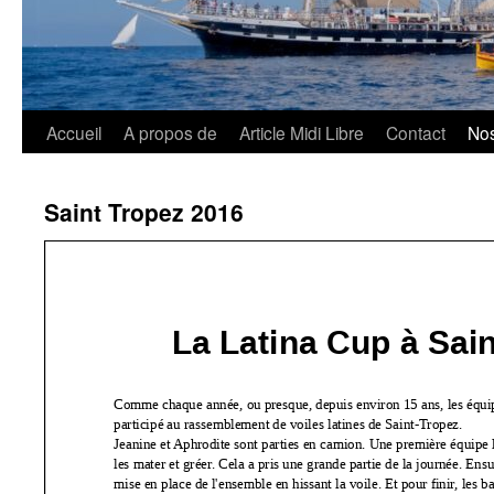
Aller
Accueil
A propos de
Article Midi Libre
Contact
Nos
au
Saint Tropez 2016
contenu