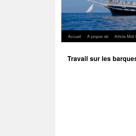
Accueil
A propos de
Article Midi 
Aller
au
Travail sur les barque
contenu